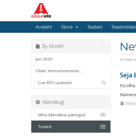
Avaleht
Store
Teated
Teadmiste
Ne
By Month
Jun 2020
Portaali a
Older Announcements...
Seja
Loe RSS uudiseid
Escolha 
Número 
Klienditugi
2nd Ju
Minu klienditoe päringud
Teated