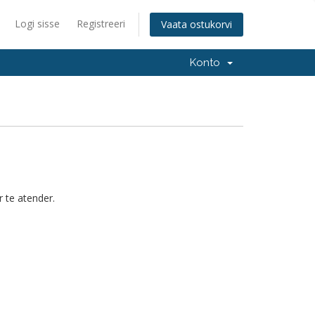
Logi sisse
Registreeri
Vaata ostukorvi
Konto
r te atender.