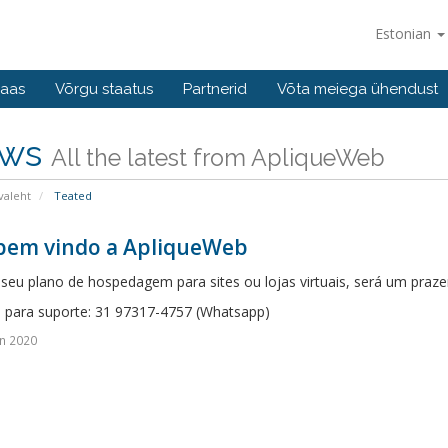
Estonian
baas
Võrgu staatus
Partnerid
Võta meiega ühendust
ws
All the latest from ApliqueWeb
valeht
Teated
 bem vindo a ApliqueWeb
seu plano de hospedagem para sites ou lojas virtuais, será um praze
para suporte: 31 97317-4757 (Whatsapp)
n 2020