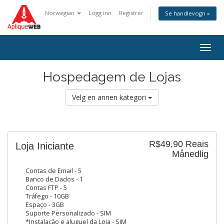
Norwegian
Logg inn
Registrer
Se handlevogn »
Togg
navig
Hospedagem de Lojas
Velg en annen kategori
R$49,90 Reais
Loja Iniciante
Månedlig
Contas de Email - 5
Banco de Dados - 1
Contas FTP - 5
Tráfego - 10GB
Espaço - 3GB
Suporte Personalizado - SIM
*Instalação e aluguel da Loja - SIM